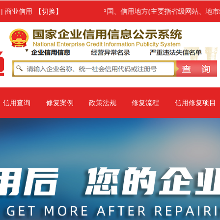
,修复范围涉及信用中国、信用地方(主要指省级网站、地市级网站)、国
！
|
商业信用
【切换】
信用查询
修复案例
政策法规
修复流程
信用修复项目