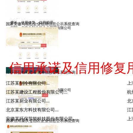
禹律师
擅长：信用修复，信用管理
国家安徽马鞍山企业信用信息公示系统查询
就职：北京众智众德企业管理有限公司
信用承诺及信用修复
江苏省盐城市企业信用信息公示系统查询
金律师
江苏某制冷有限公司...
上
擅长：信用修复，信用管理
就职：北京众智众德企业管理有限公司
江苏某建设工程股份有限公司...
杭
江苏某厨业有限公司...
北
北京某东方科技有限公司...
江
安徽某环保节能科技股份有限公司...
上
国家信用重庆璧山区企业信息公示系统查询