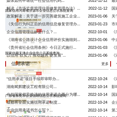
媒体如何申请统一社会信用代码...
2022-11-12
最
解读《市场监督管理信用修复管理办法》...
2022-11-12
国
国家信用河南省济源市企业信息公示系统查询
政策解读：关于进一步完善建筑施工企业...
2023-01-06
关
《失信行为纠正后的信用信息修复管理办...
2023-01-23
市
企业信用管理目标是什么？...
2022-10-01
《
《湖南省公路设计企业信用评价实施细则...
2023-01-06
中
《贵州省社会信用条例》今日正式施行...
2023-01-03
《
国家信用天津企业信息公示系统查询
以信用“软实力”推动越秀“硬发展”...
2023-01-06
《
信用承诺
更多
“信用承诺”项目手续即审即办...
2022-10-24
《
湖南斌辉建设工程有限公司...
2022-10-14
影
当前国家倡导推进的信用承诺主要分为哪...
2022-10-14
国
广东省东莞市企业信用信息公示系统查询
成都将全面实施信用承诺制度...
2022-10-24
企
企业信用承诺书怎么写？...
2022-10-14
第