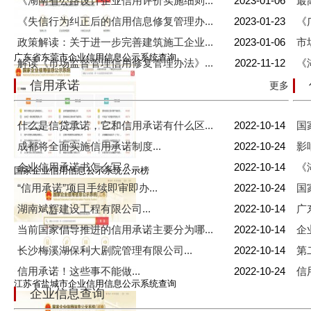
《湖南省公路设计企业信用评价实施细则...
2023-01-06
最
《失信行为纠正后的信用信息修复管理办...
2023-01-23
《
政策解读：关于进一步完善建筑施工企业...
2023-01-06
市
广东省东莞市企业信用信息公示系统查询
解读《市场监督管理信用修复管理办法》...
2022-11-12
《
信用承诺
更多
什么是信贷承诺，它和信用承诺有什么区...
2022-10-14
国
成都将全面实施信用承诺制度...
2022-10-24
影
企业信用承诺书怎么写？...
2022-10-14
《
国家企业信用信息公示系统公示榜
“信用承诺”项目手续即审即办...
2022-10-24
国
湖南斌辉建设工程有限公司...
2022-10-14
广
当前国家倡导推进的信用承诺主要分为哪...
2022-10-14
企
长沙梅溪湖保利大剧院管理有限公司...
2022-10-14
第
信用承诺！这些事不能做...
2022-10-24
信
江苏省盐城市企业信用信息公示系统查询
企业信息查询