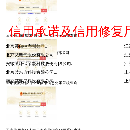
信用承诺及信用修复
国家信用重庆南川区企业信息公示系统查询
王律师
北京某自控有限公司...
江
擅长：信用修复，信用管理
就职：北京众智众德企业管理有限公司
北京某电气股份有限公司...
江
安徽某环保节能科技股份有限公司...
江
北京某东方科技有限公司...
上
南京某环保科技有限公司...
上
国家安徽马鞍山企业信用信息公示系统查询