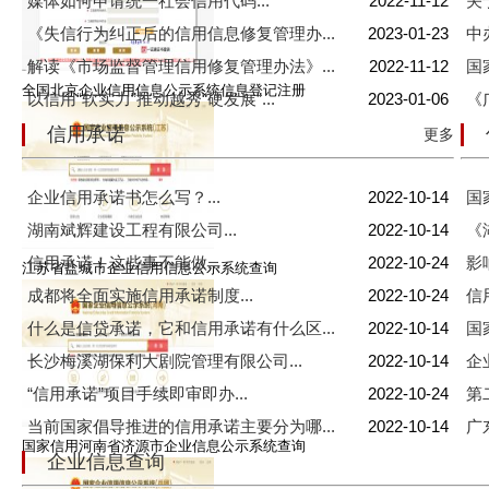
媒体如何申请统一社会信用代码...
2022-11-12
关
《失信行为纠正后的信用信息修复管理办...
2023-01-23
中
解读《市场监督管理信用修复管理办法》...
2022-11-12
国
全国北京企业信用信息公示系统信息登记注册
以信用“软实力”推动越秀“硬发展”...
2023-01-06
《
信用承诺
更多
企业信用承诺书怎么写？...
2022-10-14
国
湖南斌辉建设工程有限公司...
2022-10-14
《
信用承诺！这些事不能做...
2022-10-24
影
江苏省盐城市企业信用信息公示系统查询
成都将全面实施信用承诺制度...
2022-10-24
信
什么是信贷承诺，它和信用承诺有什么区...
2022-10-14
国
长沙梅溪湖保利大剧院管理有限公司...
2022-10-14
企
“信用承诺”项目手续即审即办...
2022-10-24
第
当前国家倡导推进的信用承诺主要分为哪...
2022-10-14
广
国家信用河南省济源市企业信息公示系统查询
企业信息查询