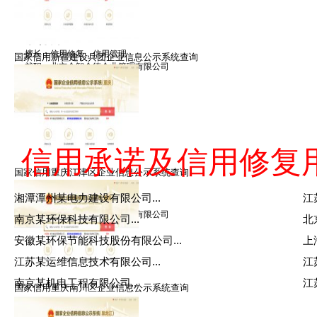
黎律师
擅长：信用修复，信用管理
国家信用新疆建设兵团企业信息公示系统查询
就职：北京众智众德企业管理有限公司
信用承诺及信用修复
国家信用重庆江津区企业信息公示系统查询
王律师
湘潭潭州某电力建设有限公司...
江
擅长：信用修复，信用管理
就职：北京众智众德企业管理有限公司
南京某环保科技有限公司...
北
安徽某环保节能科技股份有限公司...
上
江苏某运维信息技术有限公司...
江
南京某机电工程有限公司...
江
国家信用重庆南川区企业信息公示系统查询