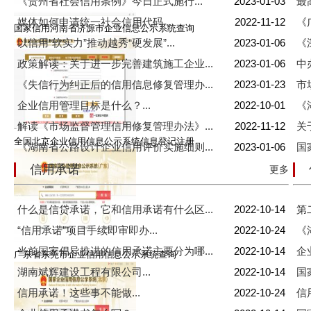
《贵州省社会信用条例》今日正式施行...
2023-01-03
最
媒体如何申请统一社会信用代码...
2022-11-12
《
国家信用河南省济源市企业信息公示系统查询
以信用“软实力”推动越秀“硬发展”...
2023-01-06
《
政策解读：关于进一步完善建筑施工企业...
2023-01-06
中
《失信行为纠正后的信用信息修复管理办...
2023-01-23
市
企业信用管理目标是什么？...
2022-10-01
《
解读《市场监督管理信用修复管理办法》...
2022-11-12
关
全国北京企业信用信息公示系统信息登记注册
《湖南省公路设计企业信用评价实施细则...
2023-01-06
国
信用承诺
更多
什么是信贷承诺，它和信用承诺有什么区...
2022-10-14
第
“信用承诺”项目手续即审即办...
2022-10-24
《
当前国家倡导推进的信用承诺主要分为哪...
2022-10-14
企
广东省东莞市企业信用信息公示系统查询
湖南斌辉建设工程有限公司...
2022-10-14
国
信用承诺！这些事不能做...
2022-10-24
信