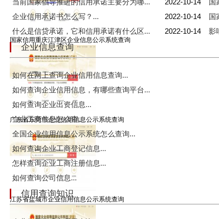
当前国家倡导推进的信用承诺主要分为哪...
2022-10-14
国
企业信用承诺书怎么写？...
2022-10-14
国
什么是信贷承诺，它和信用承诺有什么区...
2022-10-14
影
国家信用重庆江津区企业信息公示系统查询
企业信息查询
如何在网上查询企业信用信息查询...
如何查询企业信用信息，有哪些查询平台...
如何查询企业出资信息...
企业工商信息怎么查...
广东省东莞市企业信用信息公示系统查询
全国企业信用信息公示系统怎么查询...
如何查询企业工商登记信息...
怎样查询企业工商注册信息...
如何查询公司信息...
信用查询知识
江苏省盐城市企业信用信息公示系统查询