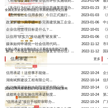
《湖南省公路设计企业信用评价实施细则...
2023-01-06
最
《失信行为纠正后的信用信息修复管理办...
2023-01-23
关
全国北京企业信用信息公示系统信息登记注册
《贵州省社会信用条例》今日正式施行...
2023-01-03
《
政策解读：关于进一步完善建筑施工企业...
2023-01-06
中
企业信用管理目标是什么？...
2022-10-01
《
以信用“软实力”推动越秀“硬发展”...
2023-01-06
《
媒体如何申请统一社会信用代码...
2022-11-12
市
全国山西企业信用信息公示系统信息登记注册
解读《市场监督管理信用修复管理办法》...
2022-11-12
国
信用承诺
更多
信用承诺！这些事不能做...
2022-10-24
企
湖南斌辉建设工程有限公司...
2022-10-14
信
长沙梅溪湖保利大剧院管理有限公司...
2022-10-14
《
国家信用河南省濮阳市企业信息公示系统查询
成都将全面实施信用承诺制度...
2022-10-24
第
“信用承诺”项目手续即审即办...
2022-10-24
广