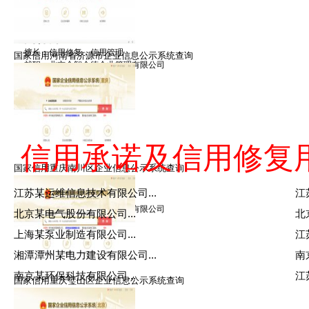
禹律师
擅长：信用修复，信用管理
国家信用河南省济源市企业信息公示系统查询
就职：北京众智众德企业管理有限公司
信用承诺及信用修复
国家信用重庆南川区企业信息公示系统查询
王律师
江苏某运维信息技术有限公司...
江
擅长：信用修复，信用管理
就职：北京众智众德企业管理有限公司
北京某电气股份有限公司...
北
上海某泵业制造有限公司...
江
湘潭潭州某电力建设有限公司...
南
南京某环保科技有限公司...
江
国家信用重庆璧山区企业信息公示系统查询