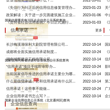
企业信用管理目标是什么？...
2022-10-01
《
《失信行为纠正后的信用信息修复管理办...
2023-01-23
关
政策解读：关于进一步完善建筑施工企业...
2023-01-06
中
国家信用重庆南川区企业信息公示系统查询
《贵州省社会信用条例》今日正式施行...
2023-01-03
《
信用承诺
更多
长沙梅溪湖保利大剧院管理有限公司...
2022-10-14
国
成都将全面实施信用承诺制度...
2022-10-24
《
湖南斌辉建设工程有限公司...
2022-10-14
信
国家信用河南省济源市企业信息公示系统查询
“信用承诺”项目手续即审即办...
2022-10-24
影
当前国家倡导推进的信用承诺主要分为哪...
2022-10-14
国
什么是信贷承诺，它和信用承诺有什么区...
2022-10-14
第
信用承诺！这些事不能做...
2022-10-24
广
企业信用承诺书怎么写？...
2022-10-14
企
国家企业信用信息公示系统（北京通州区)查询
企业信息查询