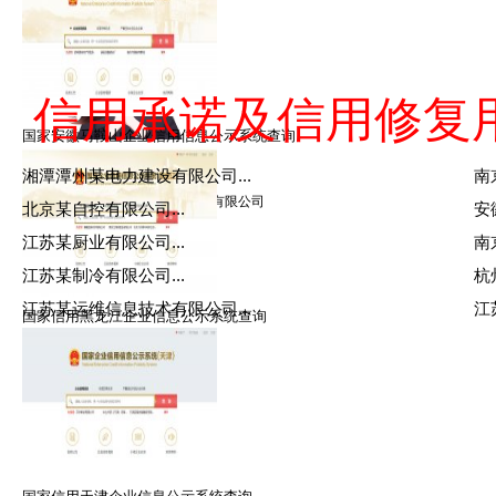
信用承诺及信用修复
国家安徽马鞍山企业信用信息公示系统查询
黎律师
湘潭潭州某电力建设有限公司...
南
擅长：信用修复，信用管理
就职：北京众智众德企业管理有限公司
北京某自控有限公司...
安
江苏某厨业有限公司...
南
江苏某制冷有限公司...
杭
江苏某运维信息技术有限公司...
江
国家信用黑龙江企业信息公示系统查询