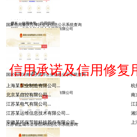
禹律师
擅长：信用修复，信用管理
国家信用重庆江津区企业信息公示系统查询
就职：北京众智众德企业管理有限公司
信用承诺及信用修复
国家信用河南省济源市企业信息公示系统查询
郑律师
上海某泵业制造有限公司...
杭
擅长：信用修复，信用管理
就职：北京众智众德企业管理有限公司
北京某自控有限公司...
南
江苏某电气有限公司...
江
江苏某运维信息技术有限公司...
湘
安徽某环保节能科技股份有限公司...
上
江苏省盐城市企业信用信息公示系统查询