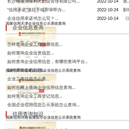
长沙梅溪湖保利大剧院管理有限公司...
2022-10-14
第
“信用承诺”项目手续即审即办...
2022-10-24
影
企业信用承诺书怎么写？...
2022-10-14
《
国家信用天津企业信息公示系统查询
企业信息查询
怎样查询企业工商注册信息...
如何查询企业出资信息...
如何查询企业信用信息，有哪些查询平台...
如何查询公司信息...
国家信用新疆建设兵团企业信息公示系统查询
企业工商信息怎么查...
如何在网上查询企业信用信息查询...
如何查询企业工商登记信息...
全国企业信用信息公示系统怎么查询...
信用查询知识
国家信用河南省濮阳市企业信息公示系统查询