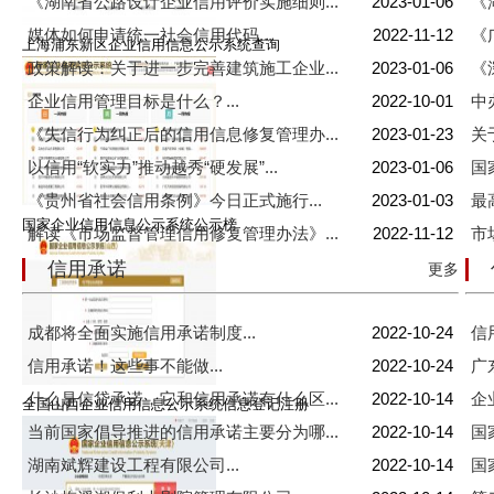
《湖南省公路设计企业信用评价实施细则...
2023-01-06
《
媒体如何申请统一社会信用代码...
2022-11-12
《
上海浦东新区企业信用信息公示系统查询
政策解读：关于进一步完善建筑施工企业...
2023-01-06
《
企业信用管理目标是什么？...
2022-10-01
中
《失信行为纠正后的信用信息修复管理办...
2023-01-23
关
以信用“软实力”推动越秀“硬发展”...
2023-01-06
国
《贵州省社会信用条例》今日正式施行...
2023-01-03
最
国家企业信用信息公示系统公示榜
解读《市场监督管理信用修复管理办法》...
2022-11-12
市
信用承诺
更多
成都将全面实施信用承诺制度...
2022-10-24
信
信用承诺！这些事不能做...
2022-10-24
广
什么是信贷承诺，它和信用承诺有什么区...
2022-10-14
企
全国山西企业信用信息公示系统信息登记注册
当前国家倡导推进的信用承诺主要分为哪...
2022-10-14
国
湖南斌辉建设工程有限公司...
2022-10-14
国