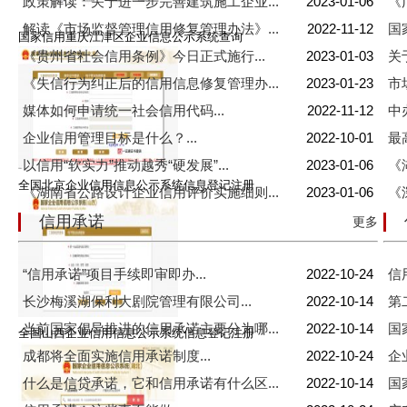
政策解读：关于进一步完善建筑施工企业...
2023-01-06
《
解读《市场监督管理信用修复管理办法》...
2022-11-12
国
国家信用重庆江津区企业信息公示系统查询
《贵州省社会信用条例》今日正式施行...
2023-01-03
关
《失信行为纠正后的信用信息修复管理办...
2023-01-23
市
媒体如何申请统一社会信用代码...
2022-11-12
中
企业信用管理目标是什么？...
2022-10-01
最
以信用“软实力”推动越秀“硬发展”...
2023-01-06
《
全国北京企业信用信息公示系统信息登记注册
《湖南省公路设计企业信用评价实施细则...
2023-01-06
《
信用承诺
更多
“信用承诺”项目手续即审即办...
2022-10-24
信
长沙梅溪湖保利大剧院管理有限公司...
2022-10-14
第
当前国家倡导推进的信用承诺主要分为哪...
2022-10-14
国
全国山西企业信用信息公示系统信息登记注册
成都将全面实施信用承诺制度...
2022-10-24
企
什么是信贷承诺，它和信用承诺有什么区...
2022-10-14
国