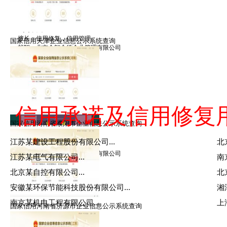
郑律师
擅长：信用修复，信用管理
国家信用天津企业信息公示系统查询
就职：北京众智众德企业管理有限公司
信用承诺及信用修复
国家信用河南省濮阳市企业信息公示系统查询
金律师
江苏某建设工程股份有限公司...
北
擅长：信用修复，信用管理
就职：北京众智众德企业管理有限公司
江苏某电气有限公司...
南
北京某自控有限公司...
北
安徽某环保节能科技股份有限公司...
湘
南京某机电工程有限公司...
上
国家信用河南省济源市企业信息公示系统查询