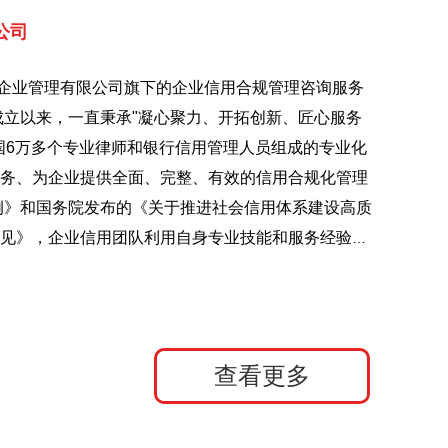
公司
企业管理有限公司旗下的企业信用合规管理咨询服务
年成立以来，一直秉承"凝心聚力、开拓创新、匠心服务
国6万多个专业律师和银行信用管理人员组成的专业化
务、为企业提供全面、完整、有效的信用合规化管理
例》和国务院发布的《关于推进社会信用体系建设高质
见》，企业信用团队利用自身专业技能和服务经验，
主体的非恶意失信行为提出修复信用的解决方案，针
、不准确或超过留档期限的非恶意的、违约类的失信
信主体与信用机构进行沟通，争取合法合情合理的权
下进行，同时向全社会开展信用修复知识普及和咨询
查看更多
高远。