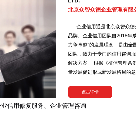
LTD.
北京众智众德企业管理有限
企业信用通是北京众智众德
品牌。企业信用团队自2018
力争卓越"的发展理念，是由全
团队，致力于专门的信用咨询服
解决方案。 根据《征信管理条
量发展促进形成新发展格局的意
严格依照信用法规要求，为失信
对失信主体信用报告中的不真实
点击详情
行为开展异议处理流程，代表失
企业信用修复服务、企业管理咨询
益，所有工作都是在合规的前提
服务。 思而悟，悟而行，行必