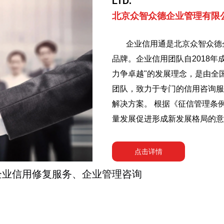
北京众智众德企业管理有限
企业信用通是北京众智众德
品牌。企业信用团队自2018
力争卓越"的发展理念，是由全
团队，致力于专门的信用咨询服
解决方案。 根据《征信管理条
量发展促进形成新发展格局的意
严格依照信用法规要求，为失信
对失信主体信用报告中的不真实
点击详情
行为开展异议处理流程，代表失
企业信用修复服务、企业管理咨询
益，所有工作都是在合规的前提
服务。 思而悟，悟而行，行必