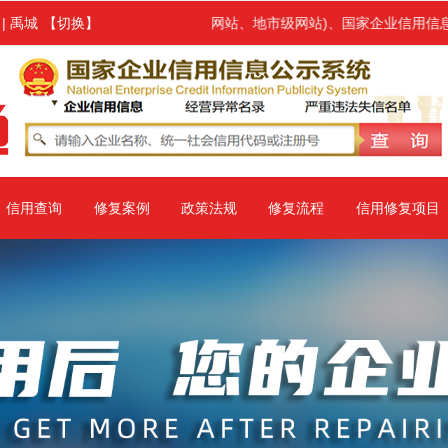
方(主要指省级网站、地市级网站)、国家企业信用信息公示系统(简称公
！
|
禹城
【切换】
信用查询
修复案例
政策法规
修复流程
信用修复项目