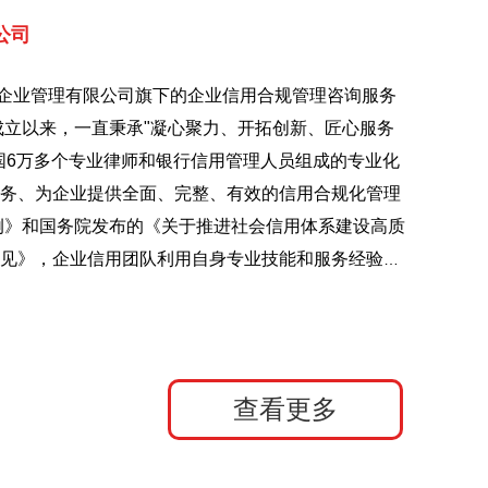
公司
企业管理有限公司旗下的企业信用合规管理咨询服务
年成立以来，一直秉承"凝心聚力、开拓创新、匠心服务
国6万多个专业律师和银行信用管理人员组成的专业化
务、为企业提供全面、完整、有效的信用合规化管理
例》和国务院发布的《关于推进社会信用体系建设高质
见》，企业信用团队利用自身专业技能和服务经验，
主体的非恶意失信行为提出修复信用的解决方案，针
、不准确或超过留档期限的非恶意的、违约类的失信
信主体与信用机构进行沟通，争取合法合情合理的权
下进行，同时向全社会开展信用修复知识普及和咨询
查看更多
高远。