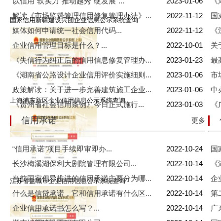
以信用“软实力”推动越秀“硬发展”...
2023-01-06
《
解读《市场监督管理信用修复管理办法》...
2022-11-12
国
国家信用新疆建设兵团企业信息公示系统查询
媒体如何申请统一社会信用代码...
2022-11-12
《
企业信用管理目标是什么？...
2022-10-01
关
《失信行为纠正后的信用信息修复管理办...
2023-01-23
最
《湖南省公路设计企业信用评价实施细则...
2023-01-06
市
政策解读：关于进一步完善建筑施工企业...
2023-01-06
中
上海浦东新区企业信用信息公示系统查询
《贵州省社会信用条例》今日正式施行...
2023-01-03
《
信用承诺
更多
“信用承诺”项目手续即审即办...
2022-10-24
国
长沙梅溪湖保利大剧院管理有限公司...
2022-10-14
《
当前国家倡导推进的信用承诺主要分为哪...
2022-10-14
企
江苏省盐城市企业信用信息公示系统查询
什么是信贷承诺，它和信用承诺有什么区...
2022-10-14
第
企业信用承诺书怎么写？...
2022-10-14
广