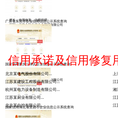
黎律师
擅长：信用修复，信用管理
广东省东莞市企业信用信息公示系统查询
就职：北京众智众德企业管理有限公司
信用承诺及信用修复
国家信用重庆江津区企业信息公示系统查询
王律师
北京某电气股份有限公司...
上
擅长：信用修复，信用管理
就职：北京众智众德企业管理有限公司
江苏某建设工程股份有限公司...
江
杭州某电力设备制造有限公司...
湘
江苏某厨业有限公司...
江
北京某自控有限公司...
江
国家信用湖北省宜昌市企业信息公示系统查询