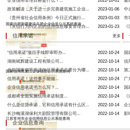
企业信用管理目标是什么？...
2022-10-01
最
政策解读：关于进一步完善建筑施工企业...
2023-01-06
中
《贵州省社会信用条例》今日正式施行...
2023-01-03
市
国家信用新疆建设兵团企业信息公示系统查询
《失信行为纠正后的信用信息修复管理办...
2023-01-23
《
信用承诺
更多
“信用承诺”项目手续即审即办...
2022-10-24
国
湖南斌辉建设工程有限公司...
2022-10-14
信
当前国家倡导推进的信用承诺主要分为哪...
2022-10-14
第
国家信用黑龙江企业信息公示系统查询
信用承诺！这些事不能做...
2022-10-24
广
企业信用承诺书怎么写？...
2022-10-14
国
成都将全面实施信用承诺制度...
2022-10-24
《
什么是信贷承诺，它和信用承诺有什么区...
2022-10-14
企
长沙梅溪湖保利大剧院管理有限公司...
2022-10-14
影
江苏常州市企业信用信息公示系统查询
企业信息查询