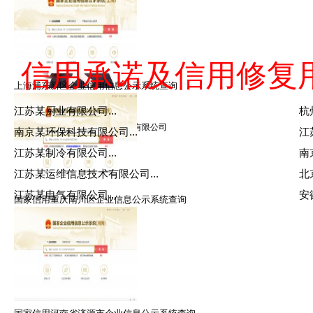
信用承诺及信用修复
上海浦东新区企业信用信息公示系统查询
黎律师
江苏某厨业有限公司...
杭
擅长：信用修复，信用管理
就职：北京众智众德企业管理有限公司
南京某环保科技有限公司...
江
江苏某制冷有限公司...
南
江苏某运维信息技术有限公司...
北
江苏某电气有限公司...
安
国家信用重庆南川区企业信息公示系统查询