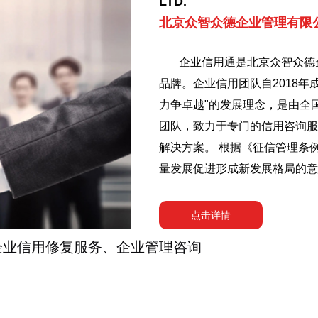
LTD.
北京众智众德企业管理有限
企业信用通是北京众智众德
品牌。企业信用团队自2018
力争卓越"的发展理念，是由全
团队，致力于专门的信用咨询服
解决方案。 根据《征信管理条
量发展促进形成新发展格局的意
严格依照信用法规要求，为失信
对失信主体信用报告中的不真实
点击详情
行为开展异议处理流程，代表失
企业信用修复服务、企业管理咨询
益，所有工作都是在合规的前提
服务。 思而悟，悟而行，行必