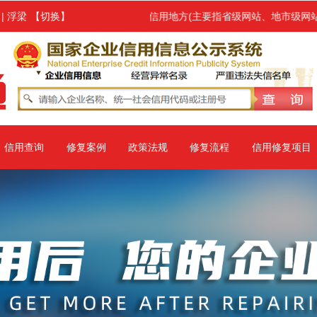
围涉及信用中国、信用地方(主要指省级网站、地市级网站)、国家企业信
！
|
浮梁
【切换】
信用查询
修复案例
政策法规
修复流程
信用修复项目