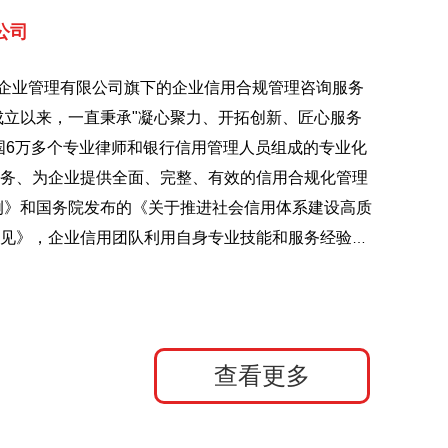
公司
企业管理有限公司旗下的企业信用合规管理咨询服务
年成立以来，一直秉承"凝心聚力、开拓创新、匠心服务
国6万多个专业律师和银行信用管理人员组成的专业化
务、为企业提供全面、完整、有效的信用合规化管理
例》和国务院发布的《关于推进社会信用体系建设高质
见》，企业信用团队利用自身专业技能和服务经验，
主体的非恶意失信行为提出修复信用的解决方案，针
、不准确或超过留档期限的非恶意的、违约类的失信
信主体与信用机构进行沟通，争取合法合情合理的权
下进行，同时向全社会开展信用修复知识普及和咨询
查看更多
高远。