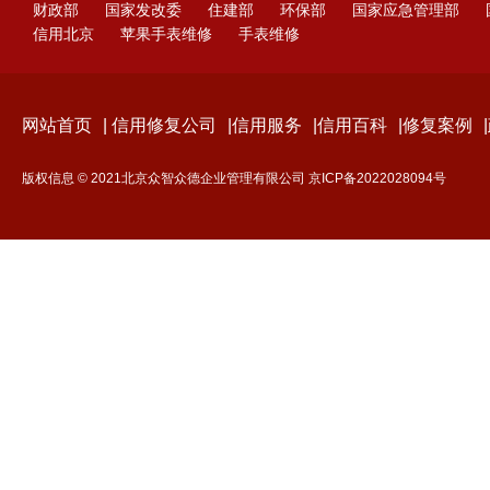
财政部
国家发改委
住建部
环保部
国家应急管理部
信用北京
苹果手表维修
手表维修
网站首页
|
信用修复公司
|
信用服务
|
信用百科
|
修复案例
|
版权信息 © 2021北京众智众德企业管理有限公司
京ICP备2022028094号